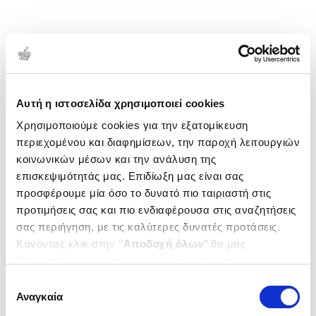
Αυτή η ιστοσελίδα χρησιμοποιεί cookies
Χρησιμοποιούμε cookies για την εξατομίκευση
περιεχομένου και διαφημίσεων, την παροχή λειτουργιών
κοινωνικών μέσων και την ανάλυση της
επισκεψιμότητάς μας. Επιδίωξη μας είναι σας
προσφέρουμε μία όσο το δυνατό πιο ταιριαστή στις
προτιμήσεις σας και πιο ενδιαφέρουσα στις αναζητήσεις
σας περιήγηση, με τις καλύτερες δυνατές προτάσεις.
Κάνοντας κλικ στην ‘’
Αποδοχή όλων
’’ θα μας
βοηθήσετε να ανταποκριθούμε στα παραπάνω.
Μπορείτε επίσης να επεξεργαστείτε ποια cookies σας
Επιλογή
ενδιαφέρουν και να επιλέξετε από τα παρακάτω με την
Αναγκαία
συγκατάθεσης
‘’
Αποδοχή επιλογών
΄΄και να ενημερωθείτε σχετικά με