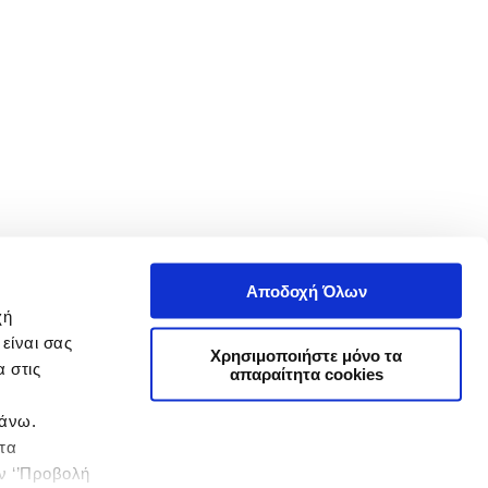
Αποδοχή Όλων
χή
είναι σας
Χρησιμοποιήστε μόνο τα
 στις
απαραίτητα cookies
πάνω.
 τα
ην ‘’Προβολή