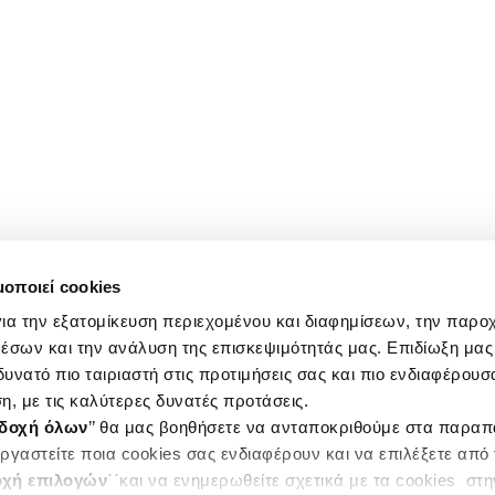
μοποιεί cookies
ια την εξατομίκευση περιεχομένου και διαφημίσεων, την παρο
έσων και την ανάλυση της επισκεψιμότητάς μας. Επιδίωξη μας 
υνατό πιο ταιριαστή στις προτιμήσεις σας και πιο ενδιαφέρουσα
η, με τις καλύτερες δυνατές προτάσεις.
δοχή όλων
’’ θα μας βοηθήσετε να ανταποκριθούμε στα παρα
ργαστείτε ποια cookies σας ενδιαφέρουν και να επιλέξετε από
χή επιλογών
΄΄και να ενημερωθείτε σχετικά με τα cookies στ