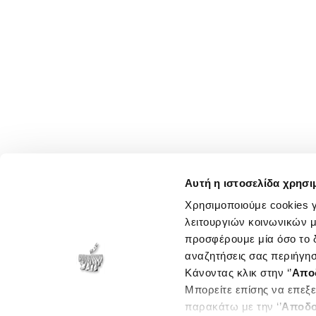
Αυτή η ιστοσελίδα χρησι
Χρησιμοποιούμε cookies γ
λειτουργιών κοινωνικών μ
προσφέρουμε μία όσο το δ
αναζητήσεις σας περιήγησ
Κάνοντας κλικ στην ‘’
Απο
Μπορείτε επίσης να επεξε
παρακάτω με την ‘’
Αποδο