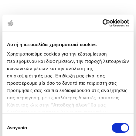
Αυτή η ιστοσελίδα χρησιμοποιεί cookies
Χρησιμοποιούμε cookies για την εξατομίκευση
περιεχομένου και διαφημίσεων, την παροχή λειτουργιών
κοινωνικών μέσων και την ανάλυση της
επισκεψιμότητάς μας. Επιδίωξη μας είναι σας
προσφέρουμε μία όσο το δυνατό πιο ταιριαστή στις
προτιμήσεις σας και πιο ενδιαφέρουσα στις αναζητήσεις
σας περιήγηση, με τις καλύτερες δυνατές προτάσεις.
Κάνοντας κλικ στην ‘’
Αποδοχή όλων
’’ θα μας
βοηθήσετε να ανταποκριθούμε στα παραπάνω.
Μπορείτε επίσης να επεξεργαστείτε ποια cookies σας
Επιλογή
ενδιαφέρουν και να επιλέξετε από τα παρακάτω με την
Αναγκαία
συγκατάθεσης
‘’
Αποδοχή επιλογών
΄΄και να ενημερωθείτε σχετικά με