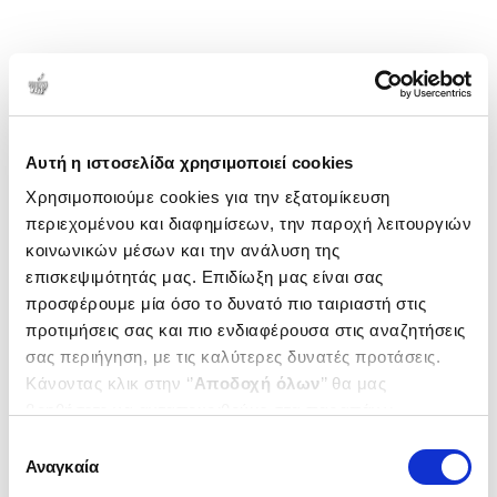
Αυτή η ιστοσελίδα χρησιμοποιεί cookies
Χρησιμοποιούμε cookies για την εξατομίκευση
περιεχομένου και διαφημίσεων, την παροχή λειτουργιών
κοινωνικών μέσων και την ανάλυση της
επισκεψιμότητάς μας. Επιδίωξη μας είναι σας
προσφέρουμε μία όσο το δυνατό πιο ταιριαστή στις
προτιμήσεις σας και πιο ενδιαφέρουσα στις αναζητήσεις
σας περιήγηση, με τις καλύτερες δυνατές προτάσεις.
Κάνοντας κλικ στην ‘’
Αποδοχή όλων
’’ θα μας
βοηθήσετε να ανταποκριθούμε στα παραπάνω.
Μπορείτε επίσης να επεξεργαστείτε ποια cookies σας
Επιλογή
ενδιαφέρουν και να επιλέξετε από τα παρακάτω με την
Αναγκαία
συγκατάθεσης
‘’
Αποδοχή επιλογών
΄΄και να ενημερωθείτε σχετικά με