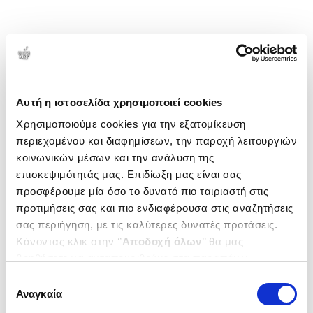
Αυτή η ιστοσελίδα χρησιμοποιεί cookies
Χρησιμοποιούμε cookies για την εξατομίκευση
περιεχομένου και διαφημίσεων, την παροχή λειτουργιών
κοινωνικών μέσων και την ανάλυση της
επισκεψιμότητάς μας. Επιδίωξη μας είναι σας
προσφέρουμε μία όσο το δυνατό πιο ταιριαστή στις
προτιμήσεις σας και πιο ενδιαφέρουσα στις αναζητήσεις
σας περιήγηση, με τις καλύτερες δυνατές προτάσεις.
Κάνοντας κλικ στην ‘’
Αποδοχή όλων
’’ θα μας
βοηθήσετε να ανταποκριθούμε στα παραπάνω.
Μπορείτε επίσης να επεξεργαστείτε ποια cookies σας
Επιλογή
ενδιαφέρουν και να επιλέξετε από τα παρακάτω με την
Αναγκαία
συγκατάθεσης
‘’
Αποδοχή επιλογών
΄΄και να ενημερωθείτε σχετικά με