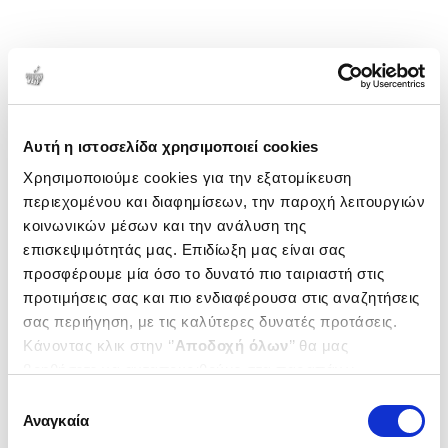
Αυτή η ιστοσελίδα χρησιμοποιεί cookies
Χρησιμοποιούμε cookies για την εξατομίκευση
περιεχομένου και διαφημίσεων, την παροχή λειτουργιών
κοινωνικών μέσων και την ανάλυση της
επισκεψιμότητάς μας. Επιδίωξη μας είναι σας
προσφέρουμε μία όσο το δυνατό πιο ταιριαστή στις
προτιμήσεις σας και πιο ενδιαφέρουσα στις αναζητήσεις
σας περιήγηση, με τις καλύτερες δυνατές προτάσεις.
Κάνοντας κλικ στην ‘’
Αποδοχή όλων
’’ θα μας
βοηθήσετε να ανταποκριθούμε στα παραπάνω.
Μπορείτε επίσης να επεξεργαστείτε ποια cookies σας
Επιλογή
ενδιαφέρουν και να επιλέξετε από τα παρακάτω με την
Αναγκαία
συγκατάθεσης
‘’
Αποδοχή επιλογών
΄΄και να ενημερωθείτε σχετικά με