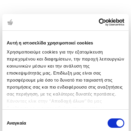
Αυτή η ιστοσελίδα χρησιμοποιεί cookies
Χρησιμοποιούμε cookies για την εξατομίκευση
περιεχομένου και διαφημίσεων, την παροχή λειτουργιών
κοινωνικών μέσων και την ανάλυση της
επισκεψιμότητάς μας. Επιδίωξη μας είναι σας
προσφέρουμε μία όσο το δυνατό πιο ταιριαστή στις
προτιμήσεις σας και πιο ενδιαφέρουσα στις αναζητήσεις
σας περιήγηση, με τις καλύτερες δυνατές προτάσεις.
Κάνοντας κλικ στην ‘’
Αποδοχή όλων
’’ θα μας
βοηθήσετε να ανταποκριθούμε στα παραπάνω.
Μπορείτε επίσης να επεξεργαστείτε ποια cookies σας
Επιλογή
ενδιαφέρουν και να επιλέξετε από τα παρακάτω με την
Αναγκαία
συγκατάθεσης
‘’
Αποδοχή επιλογών
΄΄και να ενημερωθείτε σχετικά με