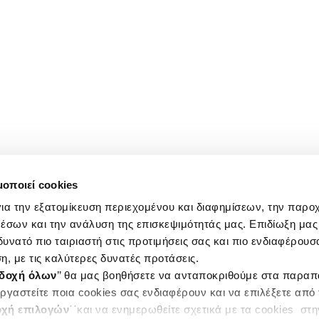
μοποιεί cookies
ια την εξατομίκευση περιεχομένου και διαφημίσεων, την παρο
έσων και την ανάλυση της επισκεψιμότητάς μας. Επιδίωξη μας 
υνατό πιο ταιριαστή στις προτιμήσεις σας και πιο ενδιαφέρουσα
η, με τις καλύτερες δυνατές προτάσεις.
δοχή όλων
’’ θα μας βοηθήσετε να ανταποκριθούμε στα παρα
ργαστείτε ποια cookies σας ενδιαφέρουν και να επιλέξετε από
χή επιλογών
΄΄και να ενημερωθείτε σχετικά με τα cookies στ