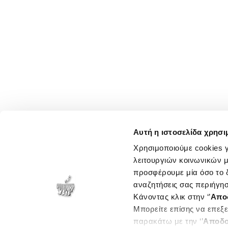
Αυτή η ιστοσελίδα χρησι
Χρησιμοποιούμε cookies γ
λειτουργιών κοινωνικών μ
προσφέρουμε μία όσο το δ
αναζητήσεις σας περιήγησ
Κάνοντας κλικ στην ‘’
Απο
Μπορείτε επίσης να επεξε
παρακάτω με την ‘’
Αποδο