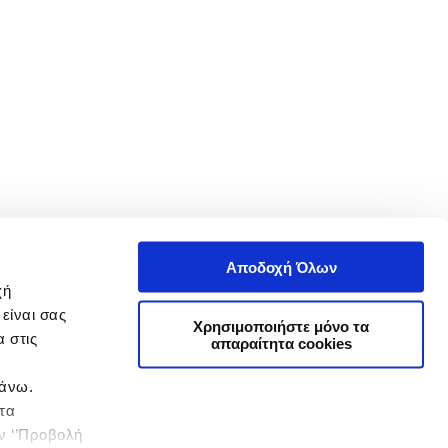
Αποδοχή Όλων
χή
είναι σας
Χρησιμοποιήστε μόνο τα
 στις
απαραίτητα cookies
πάνω.
 τα
ην ‘’Προβολή