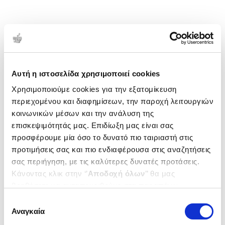
Αυτή η ιστοσελίδα χρησιμοποιεί cookies
Χρησιμοποιούμε cookies για την εξατομίκευση
περιεχομένου και διαφημίσεων, την παροχή λειτουργιών
κοινωνικών μέσων και την ανάλυση της
επισκεψιμότητάς μας. Επιδίωξη μας είναι σας
προσφέρουμε μία όσο το δυνατό πιο ταιριαστή στις
προτιμήσεις σας και πιο ενδιαφέρουσα στις αναζητήσεις
σας περιήγηση, με τις καλύτερες δυνατές προτάσεις.
Κάνοντας κλικ στην ‘’
Αποδοχή όλων
’’ θα μας
βοηθήσετε να ανταποκριθούμε στα παραπάνω.
Μπορείτε επίσης να επεξεργαστείτε ποια cookies σας
Επιλογή
ενδιαφέρουν και να επιλέξετε από τα παρακάτω με την
Αναγκαία
συγκατάθεσης
‘’
Αποδοχή επιλογών
΄΄και να ενημερωθείτε σχετικά με