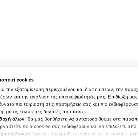
μοποιεί cookies
ια την εξατομίκευση περιεχομένου και διαφημίσεων, την παρο
έσων και την ανάλυση της επισκεψιμότητάς μας. Επιδίωξη μας 
υνατό πιο ταιριαστή στις προτιμήσεις σας και πιο ενδιαφέρουσα
η, με τις καλύτερες δυνατές προτάσεις.
δοχή όλων
’’ θα μας βοηθήσετε να ανταποκριθούμε στα παρα
ργαστείτε ποια cookies σας ενδιαφέρουν και να επιλέξετε από
χή επιλογών
΄΄και να ενημερωθείτε σχετικά με τα cookies στ