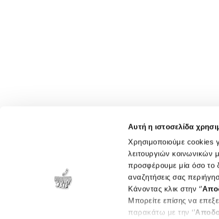
Αυτή η ιστοσελίδα χρησι
Χρησιμοποιούμε cookies γ
λειτουργιών κοινωνικών μ
προσφέρουμε μία όσο το δ
αναζητήσεις σας περιήγησ
Κάνοντας κλικ στην ‘’
Απο
Μπορείτε επίσης να επεξε
παρακάτω με την ‘’
Αποδο