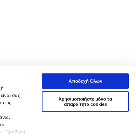
Αποδοχή Όλων
χή
είναι σας
Χρησιμοποιήστε μόνο τα
 στις
απαραίτητα cookies
πάνω.
 τα
ην ‘’Προβολή