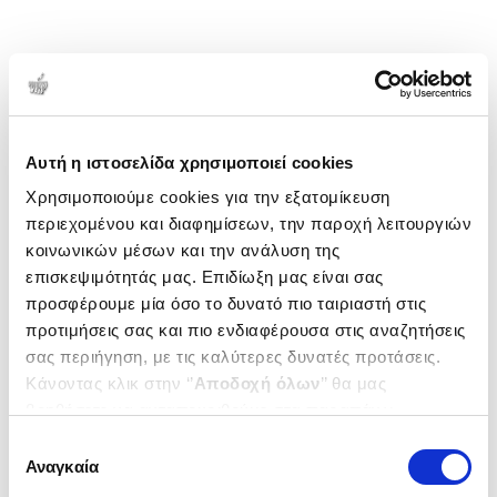
Αυτή η ιστοσελίδα χρησιμοποιεί cookies
Χρησιμοποιούμε cookies για την εξατομίκευση
περιεχομένου και διαφημίσεων, την παροχή λειτουργιών
κοινωνικών μέσων και την ανάλυση της
επισκεψιμότητάς μας. Επιδίωξη μας είναι σας
προσφέρουμε μία όσο το δυνατό πιο ταιριαστή στις
προτιμήσεις σας και πιο ενδιαφέρουσα στις αναζητήσεις
σας περιήγηση, με τις καλύτερες δυνατές προτάσεις.
Κάνοντας κλικ στην ‘’
Αποδοχή όλων
’’ θα μας
βοηθήσετε να ανταποκριθούμε στα παραπάνω.
Μπορείτε επίσης να επεξεργαστείτε ποια cookies σας
Επιλογή
ενδιαφέρουν και να επιλέξετε από τα παρακάτω με την
Αναγκαία
συγκατάθεσης
‘’
Αποδοχή επιλογών
΄΄και να ενημερωθείτε σχετικά με