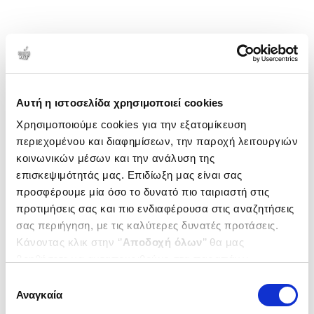
Αυτή η ιστοσελίδα χρησιμοποιεί cookies
Χρησιμοποιούμε cookies για την εξατομίκευση
περιεχομένου και διαφημίσεων, την παροχή λειτουργιών
κοινωνικών μέσων και την ανάλυση της
επισκεψιμότητάς μας. Επιδίωξη μας είναι σας
προσφέρουμε μία όσο το δυνατό πιο ταιριαστή στις
προτιμήσεις σας και πιο ενδιαφέρουσα στις αναζητήσεις
σας περιήγηση, με τις καλύτερες δυνατές προτάσεις.
Κάνοντας κλικ στην ‘’
Αποδοχή όλων
’’ θα μας
βοηθήσετε να ανταποκριθούμε στα παραπάνω.
Μπορείτε επίσης να επεξεργαστείτε ποια cookies σας
Επιλογή
ενδιαφέρουν και να επιλέξετε από τα παρακάτω με την
Αναγκαία
συγκατάθεσης
‘’
Αποδοχή επιλογών
΄΄και να ενημερωθείτε σχετικά με