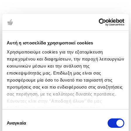
Αυτή η ιστοσελίδα χρησιμοποιεί cookies
Χρησιμοποιούμε cookies για την εξατομίκευση
περιεχομένου και διαφημίσεων, την παροχή λειτουργιών
κοινωνικών μέσων και την ανάλυση της
επισκεψιμότητάς μας. Επιδίωξη μας είναι σας
προσφέρουμε μία όσο το δυνατό πιο ταιριαστή στις
προτιμήσεις σας και πιο ενδιαφέρουσα στις αναζητήσεις
σας περιήγηση, με τις καλύτερες δυνατές προτάσεις.
Κάνοντας κλικ στην ‘’
Αποδοχή όλων
’’ θα μας
βοηθήσετε να ανταποκριθούμε στα παραπάνω.
Μπορείτε επίσης να επεξεργαστείτε ποια cookies σας
Επιλογή
ενδιαφέρουν και να επιλέξετε από τα παρακάτω με την
Αναγκαία
συγκατάθεσης
‘’
Αποδοχή επιλογών
΄΄και να ενημερωθείτε σχετικά με