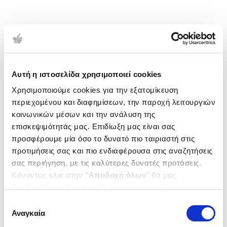
Αυτή η ιστοσελίδα χρησιμοποιεί cookies
Χρησιμοποιούμε cookies για την εξατομίκευση
περιεχομένου και διαφημίσεων, την παροχή λειτουργιών
κοινωνικών μέσων και την ανάλυση της
επισκεψιμότητάς μας. Επιδίωξη μας είναι σας
προσφέρουμε μία όσο το δυνατό πιο ταιριαστή στις
προτιμήσεις σας και πιο ενδιαφέρουσα στις αναζητήσεις
σας περιήγηση, με τις καλύτερες δυνατές προτάσεις.
Κάνοντας κλικ στην ‘’
Αποδοχή όλων
’’ θα μας
βοηθήσετε να ανταποκριθούμε στα παραπάνω.
Μπορείτε επίσης να επεξεργαστείτε ποια cookies σας
Επιλογή
ενδιαφέρουν και να επιλέξετε από τα παρακάτω με την
Αναγκαία
συγκατάθεσης
‘’
Αποδοχή επιλογών
΄΄και να ενημερωθείτε σχετικά με