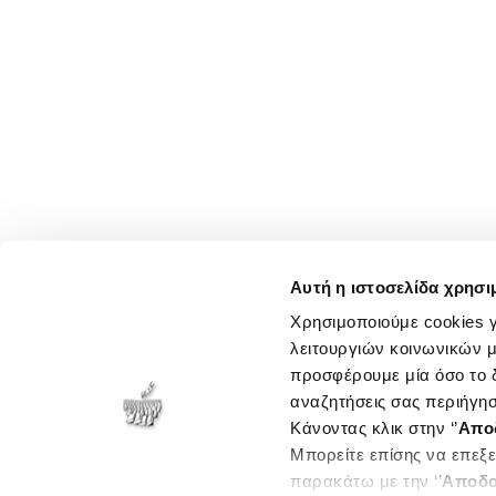
Αυτή η ιστοσελίδα χρησι
Χρησιμοποιούμε cookies γ
λειτουργιών κοινωνικών μ
προσφέρουμε μία όσο το δ
αναζητήσεις σας περιήγησ
Κάνοντας κλικ στην ‘’
Απο
Μπορείτε επίσης να επεξε
παρακάτω με την ‘’
Αποδο