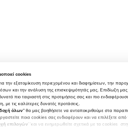
μοποιεί cookies
ια την εξατομίκευση περιεχομένου και διαφημίσεων, την παρο
έσων και την ανάλυση της επισκεψιμότητάς μας. Επιδίωξη μας 
υνατό πιο ταιριαστή στις προτιμήσεις σας και πιο ενδιαφέρουσα
η, με τις καλύτερες δυνατές προτάσεις.
δοχή όλων
’’ θα μας βοηθήσετε να ανταποκριθούμε στα παρα
ργαστείτε ποια cookies σας ενδιαφέρουν και να επιλέξετε από
χή επιλογών
΄΄και να ενημερωθείτε σχετικά με τα cookies στ