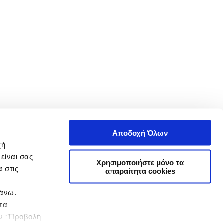
Αποδοχή Όλων
χή
είναι σας
Χρησιμοποιήστε μόνο τα
 στις
απαραίτητα cookies
πάνω.
 τα
ην ‘’Προβολή