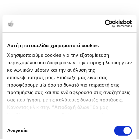
Αυτή η ιστοσελίδα χρησιμοποιεί cookies
Χρησιμοποιούμε cookies για την εξατομίκευση
περιεχομένου και διαφημίσεων, την παροχή λειτουργιών
κοινωνικών μέσων και την ανάλυση της
επισκεψιμότητάς μας. Επιδίωξη μας είναι σας
προσφέρουμε μία όσο το δυνατό πιο ταιριαστή στις
προτιμήσεις σας και πιο ενδιαφέρουσα στις αναζητήσεις
σας περιήγηση, με τις καλύτερες δυνατές προτάσεις.
Κάνοντας κλικ στην ‘’
Αποδοχή όλων
’’ θα μας
βοηθήσετε να ανταποκριθούμε στα παραπάνω.
Μπορείτε επίσης να επεξεργαστείτε ποια cookies σας
Επιλογή
ενδιαφέρουν και να επιλέξετε από τα παρακάτω με την
Αναγκαία
συγκατάθεσης
‘’
Αποδοχή επιλογών
΄΄και να ενημερωθείτε σχετικά με