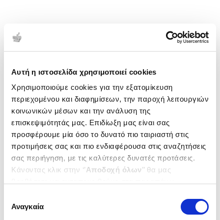
Αυτή η ιστοσελίδα χρησιμοποιεί cookies
Χρησιμοποιούμε cookies για την εξατομίκευση
περιεχομένου και διαφημίσεων, την παροχή λειτουργιών
κοινωνικών μέσων και την ανάλυση της
επισκεψιμότητάς μας. Επιδίωξη μας είναι σας
προσφέρουμε μία όσο το δυνατό πιο ταιριαστή στις
προτιμήσεις σας και πιο ενδιαφέρουσα στις αναζητήσεις
σας περιήγηση, με τις καλύτερες δυνατές προτάσεις.
Κάνοντας κλικ στην ‘’
Αποδοχή όλων
’’ θα μας
βοηθήσετε να ανταποκριθούμε στα παραπάνω.
Μπορείτε επίσης να επεξεργαστείτε ποια cookies σας
Επιλογή
ενδιαφέρουν και να επιλέξετε από τα παρακάτω με την
Αναγκαία
συγκατάθεσης
‘’
Αποδοχή επιλογών
΄΄και να ενημερωθείτε σχετικά με