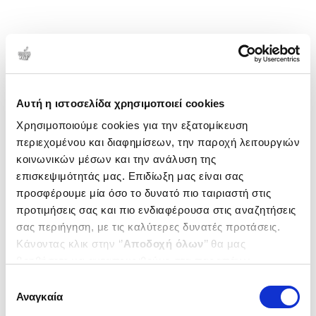
Αυτή η ιστοσελίδα χρησιμοποιεί cookies
Χρησιμοποιούμε cookies για την εξατομίκευση
περιεχομένου και διαφημίσεων, την παροχή λειτουργιών
κοινωνικών μέσων και την ανάλυση της
επισκεψιμότητάς μας. Επιδίωξη μας είναι σας
προσφέρουμε μία όσο το δυνατό πιο ταιριαστή στις
προτιμήσεις σας και πιο ενδιαφέρουσα στις αναζητήσεις
σας περιήγηση, με τις καλύτερες δυνατές προτάσεις.
Κάνοντας κλικ στην ‘’
Αποδοχή όλων
’’ θα μας
βοηθήσετε να ανταποκριθούμε στα παραπάνω.
Μπορείτε επίσης να επεξεργαστείτε ποια cookies σας
Επιλογή
ενδιαφέρουν και να επιλέξετε από τα παρακάτω με την
Αναγκαία
συγκατάθεσης
‘’
Αποδοχή επιλογών
΄΄και να ενημερωθείτε σχετικά με