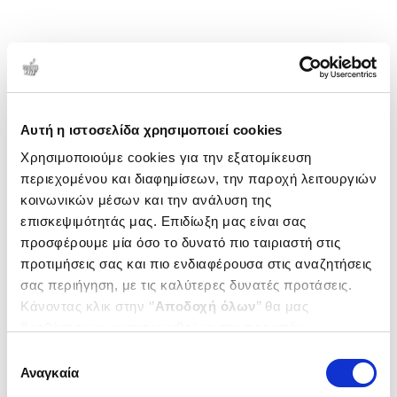
Αυτή η ιστοσελίδα χρησιμοποιεί cookies
Χρησιμοποιούμε cookies για την εξατομίκευση
περιεχομένου και διαφημίσεων, την παροχή λειτουργιών
κοινωνικών μέσων και την ανάλυση της
επισκεψιμότητάς μας. Επιδίωξη μας είναι σας
προσφέρουμε μία όσο το δυνατό πιο ταιριαστή στις
προτιμήσεις σας και πιο ενδιαφέρουσα στις αναζητήσεις
σας περιήγηση, με τις καλύτερες δυνατές προτάσεις.
Κάνοντας κλικ στην ‘’
Αποδοχή όλων
’’ θα μας
βοηθήσετε να ανταποκριθούμε στα παραπάνω.
Μπορείτε επίσης να επεξεργαστείτε ποια cookies σας
Επιλογή
ενδιαφέρουν και να επιλέξετε από τα παρακάτω με την
Αναγκαία
συγκατάθεσης
‘’
Αποδοχή επιλογών
΄΄και να ενημερωθείτε σχετικά με