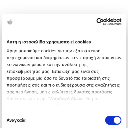
Αυτή η ιστοσελίδα χρησιμοποιεί cookies
Χρησιμοποιούμε cookies για την εξατομίκευση
περιεχομένου και διαφημίσεων, την παροχή λειτουργιών
κοινωνικών μέσων και την ανάλυση της
επισκεψιμότητάς μας. Επιδίωξη μας είναι σας
προσφέρουμε μία όσο το δυνατό πιο ταιριαστή στις
προτιμήσεις σας και πιο ενδιαφέρουσα στις αναζητήσεις
σας περιήγηση, με τις καλύτερες δυνατές προτάσεις.
Κάνοντας κλικ στην ‘’
Αποδοχή όλων
’’ θα μας
βοηθήσετε να ανταποκριθούμε στα παραπάνω.
Μπορείτε επίσης να επεξεργαστείτε ποια cookies σας
Επιλογή
ενδιαφέρουν και να επιλέξετε από τα παρακάτω με την
Αναγκαία
συγκατάθεσης
‘’
Αποδοχή επιλογών
΄΄και να ενημερωθείτε σχετικά με