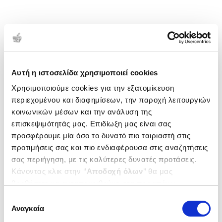
Αυτή η ιστοσελίδα χρησιμοποιεί cookies
Χρησιμοποιούμε cookies για την εξατομίκευση
περιεχομένου και διαφημίσεων, την παροχή λειτουργιών
κοινωνικών μέσων και την ανάλυση της
επισκεψιμότητάς μας. Επιδίωξη μας είναι σας
προσφέρουμε μία όσο το δυνατό πιο ταιριαστή στις
προτιμήσεις σας και πιο ενδιαφέρουσα στις αναζητήσεις
σας περιήγηση, με τις καλύτερες δυνατές προτάσεις.
Κάνοντας κλικ στην ‘’
Αποδοχή όλων
’’ θα μας
βοηθήσετε να ανταποκριθούμε στα παραπάνω.
Μπορείτε επίσης να επεξεργαστείτε ποια cookies σας
Επιλογή
ενδιαφέρουν και να επιλέξετε από τα παρακάτω με την
Αναγκαία
συγκατάθεσης
‘’
Αποδοχή επιλογών
΄΄και να ενημερωθείτε σχετικά με