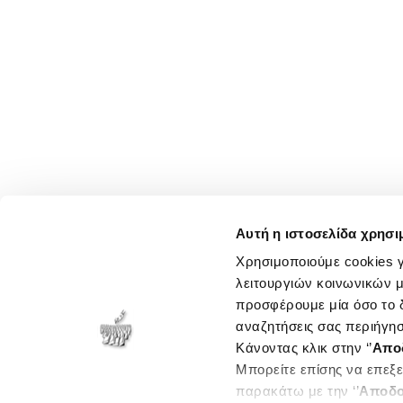
Αυτή η ιστοσελίδα χρησι
Χρησιμοποιούμε cookies γ
λειτουργιών κοινωνικών μ
προσφέρουμε μία όσο το δ
αναζητήσεις σας περιήγησ
Κάνοντας κλικ στην ‘’
Απο
Μπορείτε επίσης να επεξε
παρακάτω με την ‘’
Αποδο