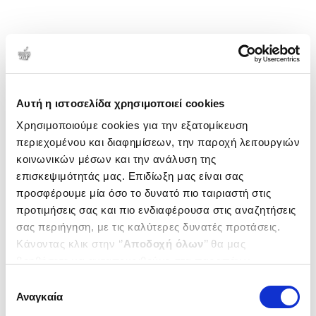
Αυτή η ιστοσελίδα χρησιμοποιεί cookies
Χρησιμοποιούμε cookies για την εξατομίκευση
περιεχομένου και διαφημίσεων, την παροχή λειτουργιών
κοινωνικών μέσων και την ανάλυση της
επισκεψιμότητάς μας. Επιδίωξη μας είναι σας
προσφέρουμε μία όσο το δυνατό πιο ταιριαστή στις
προτιμήσεις σας και πιο ενδιαφέρουσα στις αναζητήσεις
σας περιήγηση, με τις καλύτερες δυνατές προτάσεις.
Κάνοντας κλικ στην ‘’
Αποδοχή όλων
’’ θα μας
βοηθήσετε να ανταποκριθούμε στα παραπάνω.
Μπορείτε επίσης να επεξεργαστείτε ποια cookies σας
Επιλογή
ενδιαφέρουν και να επιλέξετε από τα παρακάτω με την
Αναγκαία
συγκατάθεσης
‘’
Αποδοχή επιλογών
΄΄και να ενημερωθείτε σχετικά με