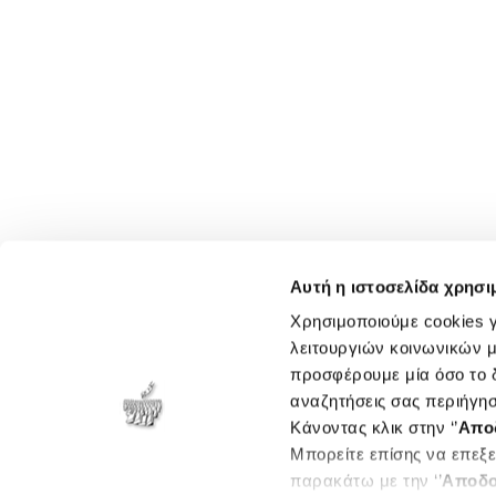
Αυτή η ιστοσελίδα χρησι
Χρησιμοποιούμε cookies γ
λειτουργιών κοινωνικών μ
προσφέρουμε μία όσο το δ
αναζητήσεις σας περιήγησ
Κάνοντας κλικ στην ‘’
Απο
Μπορείτε επίσης να επεξε
παρακάτω με την ‘’
Αποδο