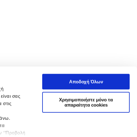
Αποδοχή Όλων
χή
είναι σας
Χρησιμοποιήστε μόνο τα
 στις
απαραίτητα cookies
πάνω.
 τα
ην ‘’Προβολή