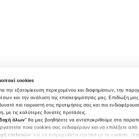
μοποιεί cookies
ια την εξατομίκευση περιεχομένου και διαφημίσεων, την παρο
έσων και την ανάλυση της επισκεψιμότητάς μας. Επιδίωξη μας 
υνατό πιο ταιριαστή στις προτιμήσεις σας και πιο ενδιαφέρουσα
η, με τις καλύτερες δυνατές προτάσεις.
δοχή όλων
’’ θα μας βοηθήσετε να ανταποκριθούμε στα παρα
ργαστείτε ποια cookies σας ενδιαφέρουν και να επιλέξετε από
χή επιλογών
΄΄και να ενημερωθείτε σχετικά με τα cookies στ