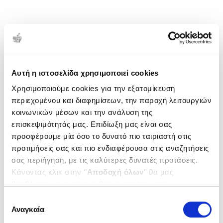
Αυτή η ιστοσελίδα χρησιμοποιεί cookies
Χρησιμοποιούμε cookies για την εξατομίκευση
περιεχομένου και διαφημίσεων, την παροχή λειτουργιών
κοινωνικών μέσων και την ανάλυση της
επισκεψιμότητάς μας. Επιδίωξη μας είναι σας
προσφέρουμε μία όσο το δυνατό πιο ταιριαστή στις
προτιμήσεις σας και πιο ενδιαφέρουσα στις αναζητήσεις
σας περιήγηση, με τις καλύτερες δυνατές προτάσεις.
Κάνοντας κλικ στην ‘’
Αποδοχή όλων
’’ θα μας
βοηθήσετε να ανταποκριθούμε στα παραπάνω.
Μπορείτε επίσης να επεξεργαστείτε ποια cookies σας
Επιλογή
ενδιαφέρουν και να επιλέξετε από τα παρακάτω με την
Αναγκαία
συγκατάθεσης
‘’
Αποδοχή επιλογών
΄΄και να ενημερωθείτε σχετικά με