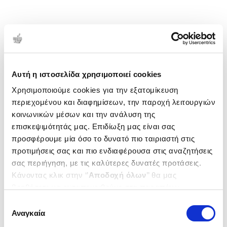
Αυτή η ιστοσελίδα χρησιμοποιεί cookies
Χρησιμοποιούμε cookies για την εξατομίκευση
περιεχομένου και διαφημίσεων, την παροχή λειτουργιών
κοινωνικών μέσων και την ανάλυση της
επισκεψιμότητάς μας. Επιδίωξη μας είναι σας
προσφέρουμε μία όσο το δυνατό πιο ταιριαστή στις
προτιμήσεις σας και πιο ενδιαφέρουσα στις αναζητήσεις
σας περιήγηση, με τις καλύτερες δυνατές προτάσεις.
Κάνοντας κλικ στην ‘’
Αποδοχή όλων
’’ θα μας
βοηθήσετε να ανταποκριθούμε στα παραπάνω.
Μπορείτε επίσης να επεξεργαστείτε ποια cookies σας
Επιλογή
ενδιαφέρουν και να επιλέξετε από τα παρακάτω με την
Αναγκαία
συγκατάθεσης
‘’
Αποδοχή επιλογών
΄΄και να ενημερωθείτε σχετικά με