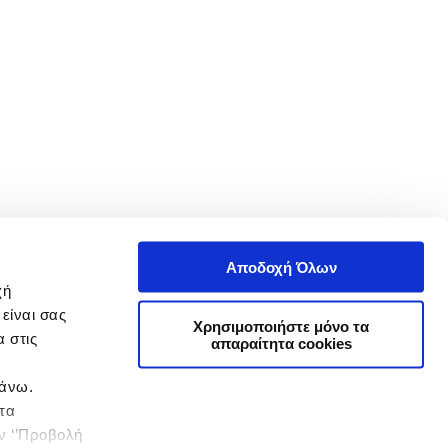
Αποδοχή Όλων
χή
είναι σας
Χρησιμοποιήστε μόνο τα
 στις
απαραίτητα cookies
πάνω.
 τα
ην ‘’Προβολή