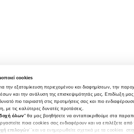
μοποιεί cookies
ια την εξατομίκευση περιεχομένου και διαφημίσεων, την παρο
έσων και την ανάλυση της επισκεψιμότητάς μας. Επιδίωξη μας 
υνατό πιο ταιριαστή στις προτιμήσεις σας και πιο ενδιαφέρουσα
η, με τις καλύτερες δυνατές προτάσεις.
δοχή όλων
’’ θα μας βοηθήσετε να ανταποκριθούμε στα παρα
ργαστείτε ποια cookies σας ενδιαφέρουν και να επιλέξετε από
χή επιλογών
΄΄και να ενημερωθείτε σχετικά με τα cookies στ