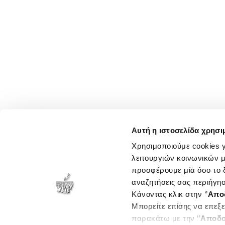
Αυτή η ιστοσελίδα χρησι
Χρησιμοποιούμε cookies γ
λειτουργιών κοινωνικών μ
προσφέρουμε μία όσο το δ
αναζητήσεις σας περιήγησ
Κάνοντας κλικ στην ‘’
Απο
Μπορείτε επίσης να επεξε
παρακάτω με την ‘’
Αποδο