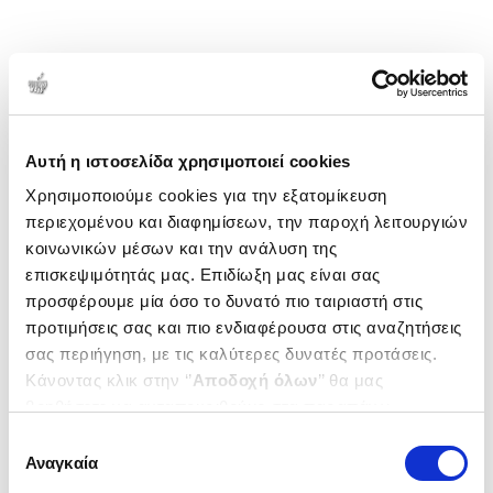
Αυτή η ιστοσελίδα χρησιμοποιεί cookies
Χρησιμοποιούμε cookies για την εξατομίκευση
περιεχομένου και διαφημίσεων, την παροχή λειτουργιών
κοινωνικών μέσων και την ανάλυση της
επισκεψιμότητάς μας. Επιδίωξη μας είναι σας
προσφέρουμε μία όσο το δυνατό πιο ταιριαστή στις
προτιμήσεις σας και πιο ενδιαφέρουσα στις αναζητήσεις
σας περιήγηση, με τις καλύτερες δυνατές προτάσεις.
Κάνοντας κλικ στην ‘’
Αποδοχή όλων
’’ θα μας
βοηθήσετε να ανταποκριθούμε στα παραπάνω.
Μπορείτε επίσης να επεξεργαστείτε ποια cookies σας
Επιλογή
ενδιαφέρουν και να επιλέξετε από τα παρακάτω με την
Αναγκαία
συγκατάθεσης
‘’
Αποδοχή επιλογών
΄΄και να ενημερωθείτε σχετικά με