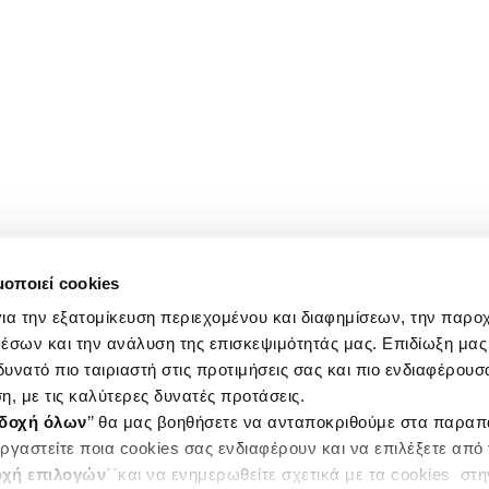
μοποιεί cookies
ια την εξατομίκευση περιεχομένου και διαφημίσεων, την παρο
έσων και την ανάλυση της επισκεψιμότητάς μας. Επιδίωξη μας 
υνατό πιο ταιριαστή στις προτιμήσεις σας και πιο ενδιαφέρουσα
η, με τις καλύτερες δυνατές προτάσεις.
δοχή όλων
’’ θα μας βοηθήσετε να ανταποκριθούμε στα παρα
ργαστείτε ποια cookies σας ενδιαφέρουν και να επιλέξετε από
χή επιλογών
΄΄και να ενημερωθείτε σχετικά με τα cookies στ