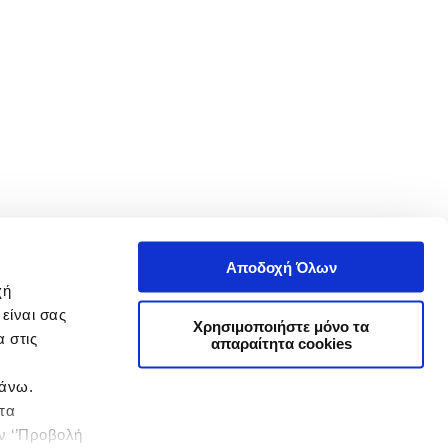
Αποδοχή Όλων
χή
είναι σας
Χρησιμοποιήστε μόνο τα
 στις
απαραίτητα cookies
πάνω.
 τα
ην ‘’Προβολή