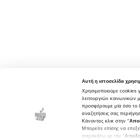
Αυτή η ιστοσελίδα χρησι
Χρησιμοποιούμε cookies γ
λειτουργιών κοινωνικών μ
προσφέρουμε μία όσο το δ
αναζητήσεις σας περιήγησ
Κάνοντας κλικ στην ‘’
Απο
Μπορείτε επίσης να επεξε
παρακάτω με την ‘’
Αποδο