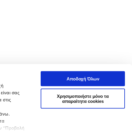
Αποδοχή Όλων
χή
είναι σας
Χρησιμοποιήστε μόνο τα
 στις
απαραίτητα cookies
πάνω.
 τα
ην ‘’Προβολή