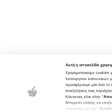
Αυτή η ιστοσελίδα χρησι
Χρησιμοποιούμε cookies γ
λειτουργιών κοινωνικών μ
προσφέρουμε μία όσο το δ
αναζητήσεις σας περιήγησ
Κάνοντας κλικ στην ‘’
Απο
Μπορείτε επίσης να επεξε
παρακάτω με την ‘’
Αποδο