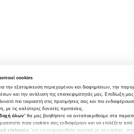
μοποιεί cookies
ια την εξατομίκευση περιεχομένου και διαφημίσεων, την παρο
έσων και την ανάλυση της επισκεψιμότητάς μας. Επιδίωξη μας 
υνατό πιο ταιριαστή στις προτιμήσεις σας και πιο ενδιαφέρουσα
η, με τις καλύτερες δυνατές προτάσεις.
δοχή όλων
’’ θα μας βοηθήσετε να ανταποκριθούμε στα παρα
ργαστείτε ποια cookies σας ενδιαφέρουν και να επιλέξετε από
χή επιλογών
΄΄και να ενημερωθείτε σχετικά με τα cookies στ