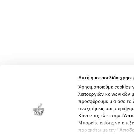
Αυτή η ιστοσελίδα χρησι
Χρησιμοποιούμε cookies γ
λειτουργιών κοινωνικών μ
προσφέρουμε μία όσο το δ
αναζητήσεις σας περιήγησ
Κάνοντας κλικ στην ‘’
Απο
Μπορείτε επίσης να επεξε
παρακάτω με την ‘’
Αποδο