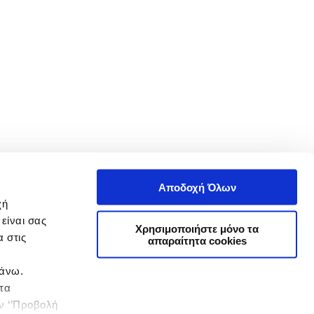
Αποδοχή Όλων
χή
είναι σας
Χρησιμοποιήστε μόνο τα
 στις
απαραίτητα cookies
πάνω.
 τα
ην ‘’Προβολή