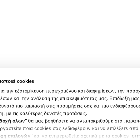
μοποιεί cookies
ια την εξατομίκευση περιεχομένου και διαφημίσεων, την παρο
έσων και την ανάλυση της επισκεψιμότητάς μας. Επιδίωξη μας 
υνατό πιο ταιριαστή στις προτιμήσεις σας και πιο ενδιαφέρουσα
η, με τις καλύτερες δυνατές προτάσεις.
δοχή όλων
’’ θα μας βοηθήσετε να ανταποκριθούμε στα παρα
ργαστείτε ποια cookies σας ενδιαφέρουν και να επιλέξετε από
χή επιλογών
΄΄και να ενημερωθείτε σχετικά με τα cookies στ