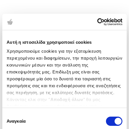
Αυτή η ιστοσελίδα χρησιμοποιεί cookies
Χρησιμοποιούμε cookies για την εξατομίκευση
περιεχομένου και διαφημίσεων, την παροχή λειτουργιών
κοινωνικών μέσων και την ανάλυση της
επισκεψιμότητάς μας. Επιδίωξη μας είναι σας
προσφέρουμε μία όσο το δυνατό πιο ταιριαστή στις
προτιμήσεις σας και πιο ενδιαφέρουσα στις αναζητήσεις
σας περιήγηση, με τις καλύτερες δυνατές προτάσεις.
Κάνοντας κλικ στην ‘’
Αποδοχή όλων
’’ θα μας
βοηθήσετε να ανταποκριθούμε στα παραπάνω.
Μπορείτε επίσης να επεξεργαστείτε ποια cookies σας
Επιλογή
ενδιαφέρουν και να επιλέξετε από τα παρακάτω με την
Αναγκαία
συγκατάθεσης
‘’
Αποδοχή επιλογών
΄΄και να ενημερωθείτε σχετικά με