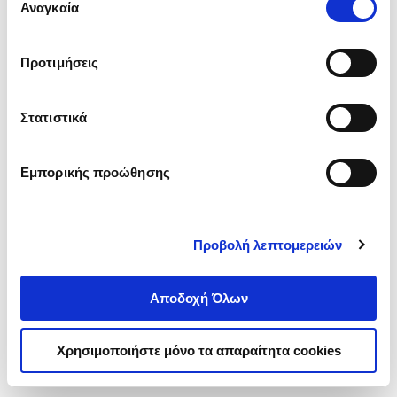
ενδιαφέρουν και να επιλέξετε από τα παρακάτω με την
Αναγκαία
συγκατάθεσης
‘’
Αποδοχή επιλογών
΄΄και να ενημερωθείτε σχετικά με
τα cookies στην ‘’Προβολή λεπτομερειών’’.
Προτιμήσεις
Στατιστικά
Εμπορικής προώθησης
Προβολή λεπτομερειών
Αποδοχή Όλων
Χρησιμοποιήστε μόνο τα απαραίτητα cookies