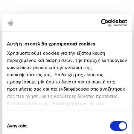
Αυτή η ιστοσελίδα χρησιμοποιεί cookies
Χρησιμοποιούμε cookies για την εξατομίκευση
περιεχομένου και διαφημίσεων, την παροχή λειτουργιών
κοινωνικών μέσων και την ανάλυση της
επισκεψιμότητάς μας. Επιδίωξη μας είναι σας
προσφέρουμε μία όσο το δυνατό πιο ταιριαστή στις
προτιμήσεις σας και πιο ενδιαφέρουσα στις αναζητήσεις
σας περιήγηση, με τις καλύτερες δυνατές προτάσεις.
Κάνοντας κλικ στην ‘’
Αποδοχή όλων
’’ θα μας
βοηθήσετε να ανταποκριθούμε στα παραπάνω.
Μπορείτε επίσης να επεξεργαστείτε ποια cookies σας
Επιλογή
ενδιαφέρουν και να επιλέξετε από τα παρακάτω με την
Αναγκαία
συγκατάθεσης
‘’
Αποδοχή επιλογών
΄΄και να ενημερωθείτε σχετικά με