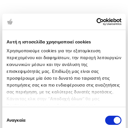
Αυτή η ιστοσελίδα χρησιμοποιεί cookies
Χρησιμοποιούμε cookies για την εξατομίκευση
περιεχομένου και διαφημίσεων, την παροχή λειτουργιών
κοινωνικών μέσων και την ανάλυση της
επισκεψιμότητάς μας. Επιδίωξη μας είναι σας
προσφέρουμε μία όσο το δυνατό πιο ταιριαστή στις
προτιμήσεις σας και πιο ενδιαφέρουσα στις αναζητήσεις
σας περιήγηση, με τις καλύτερες δυνατές προτάσεις.
Κάνοντας κλικ στην ‘’
Αποδοχή όλων
’’ θα μας
βοηθήσετε να ανταποκριθούμε στα παραπάνω.
Μπορείτε επίσης να επεξεργαστείτε ποια cookies σας
Επιλογή
ενδιαφέρουν και να επιλέξετε από τα παρακάτω με την
Αναγκαία
συγκατάθεσης
‘’
Αποδοχή επιλογών
΄΄και να ενημερωθείτε σχετικά με