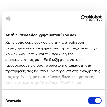
Αυτή η ιστοσελίδα χρησιμοποιεί cookies
Χρησιμοποιούμε cookies για την εξατομίκευση
περιεχομένου και διαφημίσεων, την παροχή λειτουργιών
κοινωνικών μέσων και την ανάλυση της
επισκεψιμότητάς μας. Επιδίωξη μας είναι σας
προσφέρουμε μία όσο το δυνατό πιο ταιριαστή στις
προτιμήσεις σας και πιο ενδιαφέρουσα στις αναζητήσεις
σας περιήγηση, με τις καλύτερες δυνατές προτάσεις.
Κάνοντας κλικ στην ‘’
Αποδοχή όλων
’’ θα μας
βοηθήσετε να ανταποκριθούμε στα παραπάνω.
Μπορείτε επίσης να επεξεργαστείτε ποια cookies σας
Επιλογή
ενδιαφέρουν και να επιλέξετε από τα παρακάτω με την
Αναγκαία
συγκατάθεσης
‘’
Αποδοχή επιλογών
΄΄και να ενημερωθείτε σχετικά με