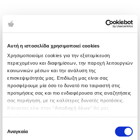
Αυτή η ιστοσελίδα χρησιμοποιεί cookies
Χρησιμοποιούμε cookies για την εξατομίκευση
περιεχομένου και διαφημίσεων, την παροχή λειτουργιών
κοινωνικών μέσων και την ανάλυση της
επισκεψιμότητάς μας. Επιδίωξη μας είναι σας
προσφέρουμε μία όσο το δυνατό πιο ταιριαστή στις
προτιμήσεις σας και πιο ενδιαφέρουσα στις αναζητήσεις
σας περιήγηση, με τις καλύτερες δυνατές προτάσεις.
Κάνοντας κλικ στην ‘’
Αποδοχή όλων
’’ θα μας
βοηθήσετε να ανταποκριθούμε στα παραπάνω.
Μπορείτε επίσης να επεξεργαστείτε ποια cookies σας
Επιλογή
ενδιαφέρουν και να επιλέξετε από τα παρακάτω με την
Αναγκαία
συγκατάθεσης
‘’
Αποδοχή επιλογών
΄΄και να ενημερωθείτε σχετικά με