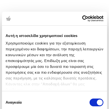
Αυτή η ιστοσελίδα χρησιμοποιεί cookies
Χρησιμοποιούμε cookies για την εξατομίκευση
περιεχομένου και διαφημίσεων, την παροχή λειτουργιών
κοινωνικών μέσων και την ανάλυση της
επισκεψιμότητάς μας. Επιδίωξη μας είναι σας
προσφέρουμε μία όσο το δυνατό πιο ταιριαστή στις
προτιμήσεις σας και πιο ενδιαφέρουσα στις αναζητήσεις
σας περιήγηση, με τις καλύτερες δυνατές προτάσεις.
Κάνοντας κλικ στην ‘’
Αποδοχή όλων
’’ θα μας
βοηθήσετε να ανταποκριθούμε στα παραπάνω.
Μπορείτε επίσης να επεξεργαστείτε ποια cookies σας
Επιλογή
ενδιαφέρουν και να επιλέξετε από τα παρακάτω με την
Αναγκαία
συγκατάθεσης
‘’
Αποδοχή επιλογών
΄΄και να ενημερωθείτε σχετικά με