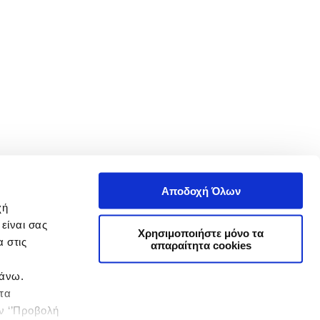
Αποδοχή Όλων
χή
είναι σας
Χρησιμοποιήστε μόνο τα
 στις
απαραίτητα cookies
πάνω.
 τα
ην ‘’Προβολή