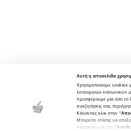
Αυτή η ιστοσελίδα χρησι
Χρησιμοποιούμε cookies γ
λειτουργιών κοινωνικών μ
προσφέρουμε μία όσο το δ
αναζητήσεις σας περιήγησ
Κάνοντας κλικ στην ‘’
Απο
Μπορείτε επίσης να επεξε
παρακάτω με την ‘’
Αποδο