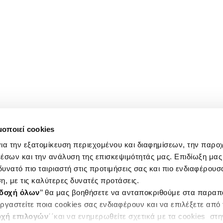
μοποιεί cookies
ια την εξατομίκευση περιεχομένου και διαφημίσεων, την παρο
έσων και την ανάλυση της επισκεψιμότητάς μας. Επιδίωξη μας 
υνατό πιο ταιριαστή στις προτιμήσεις σας και πιο ενδιαφέρουσα
η, με τις καλύτερες δυνατές προτάσεις.
δοχή όλων
’’ θα μας βοηθήσετε να ανταποκριθούμε στα παρα
ργαστείτε ποια cookies σας ενδιαφέρουν και να επιλέξετε από
χή επιλογών
΄΄και να ενημερωθείτε σχετικά με τα cookies στ