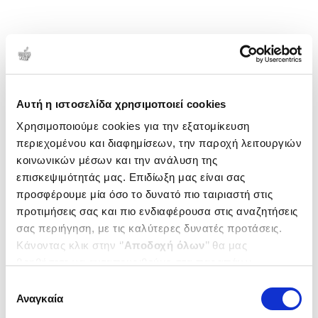
Αυτή η ιστοσελίδα χρησιμοποιεί cookies
Χρησιμοποιούμε cookies για την εξατομίκευση
περιεχομένου και διαφημίσεων, την παροχή λειτουργιών
κοινωνικών μέσων και την ανάλυση της
επισκεψιμότητάς μας. Επιδίωξη μας είναι σας
προσφέρουμε μία όσο το δυνατό πιο ταιριαστή στις
προτιμήσεις σας και πιο ενδιαφέρουσα στις αναζητήσεις
σας περιήγηση, με τις καλύτερες δυνατές προτάσεις.
Κάνοντας κλικ στην ‘’
Αποδοχή όλων
’’ θα μας
βοηθήσετε να ανταποκριθούμε στα παραπάνω.
Μπορείτε επίσης να επεξεργαστείτε ποια cookies σας
Επιλογή
ενδιαφέρουν και να επιλέξετε από τα παρακάτω με την
Αναγκαία
συγκατάθεσης
‘’
Αποδοχή επιλογών
΄΄και να ενημερωθείτε σχετικά με