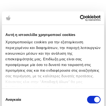
Αυτή η ιστοσελίδα χρησιμοποιεί cookies
Χρησιμοποιούμε cookies για την εξατομίκευση
περιεχομένου και διαφημίσεων, την παροχή λειτουργιών
κοινωνικών μέσων και την ανάλυση της
επισκεψιμότητάς μας. Επιδίωξη μας είναι σας
προσφέρουμε μία όσο το δυνατό πιο ταιριαστή στις
προτιμήσεις σας και πιο ενδιαφέρουσα στις αναζητήσεις
σας περιήγηση, με τις καλύτερες δυνατές προτάσεις.
Κάνοντας κλικ στην ‘’
Αποδοχή όλων
’’ θα μας
βοηθήσετε να ανταποκριθούμε στα παραπάνω.
Μπορείτε επίσης να επεξεργαστείτε ποια cookies σας
Επιλογή
ενδιαφέρουν και να επιλέξετε από τα παρακάτω με την
Αναγκαία
συγκατάθεσης
‘’
Αποδοχή επιλογών
΄΄και να ενημερωθείτε σχετικά με