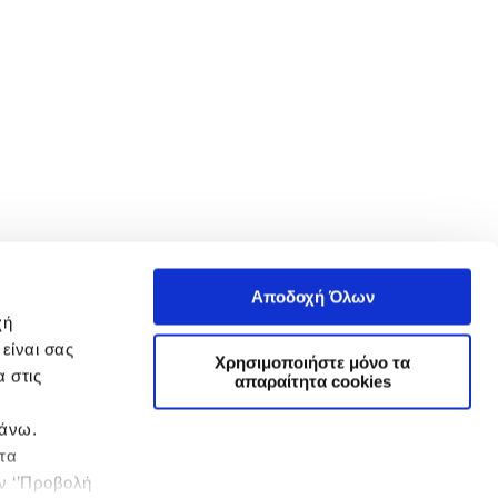
Αποδοχή Όλων
χή
είναι σας
Χρησιμοποιήστε μόνο τα
 στις
απαραίτητα cookies
πάνω.
 τα
ην ‘’Προβολή