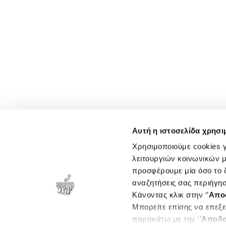
Αυτή η ιστοσελίδα χρησι
Χρησιμοποιούμε cookies γ
λειτουργιών κοινωνικών μ
προσφέρουμε μία όσο το δ
αναζητήσεις σας περιήγησ
Κάνοντας κλικ στην ‘’
Απο
Μπορείτε επίσης να επεξε
παρακάτω με την ‘’
Αποδο