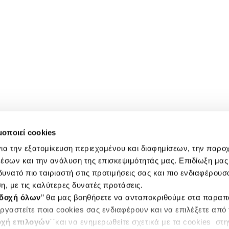
μοποιεί cookies
ια την εξατομίκευση περιεχομένου και διαφημίσεων, την παρο
έσων και την ανάλυση της επισκεψιμότητάς μας. Επιδίωξη μας 
υνατό πιο ταιριαστή στις προτιμήσεις σας και πιο ενδιαφέρουσα
η, με τις καλύτερες δυνατές προτάσεις.
δοχή όλων
’’ θα μας βοηθήσετε να ανταποκριθούμε στα παρα
ργαστείτε ποια cookies σας ενδιαφέρουν και να επιλέξετε από
χή επιλογών
΄΄και να ενημερωθείτε σχετικά με τα cookies στ