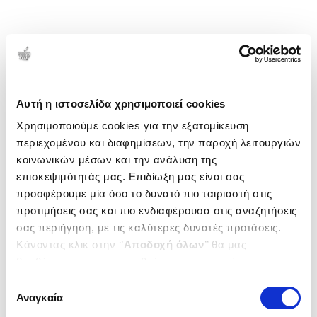
Αυτή η ιστοσελίδα χρησιμοποιεί cookies
Χρησιμοποιούμε cookies για την εξατομίκευση
περιεχομένου και διαφημίσεων, την παροχή λειτουργιών
κοινωνικών μέσων και την ανάλυση της
επισκεψιμότητάς μας. Επιδίωξη μας είναι σας
προσφέρουμε μία όσο το δυνατό πιο ταιριαστή στις
προτιμήσεις σας και πιο ενδιαφέρουσα στις αναζητήσεις
σας περιήγηση, με τις καλύτερες δυνατές προτάσεις.
Κάνοντας κλικ στην ‘’
Αποδοχή όλων
’’ θα μας
βοηθήσετε να ανταποκριθούμε στα παραπάνω.
Μπορείτε επίσης να επεξεργαστείτε ποια cookies σας
Επιλογή
ενδιαφέρουν και να επιλέξετε από τα παρακάτω με την
Αναγκαία
συγκατάθεσης
‘’
Αποδοχή επιλογών
΄΄και να ενημερωθείτε σχετικά με