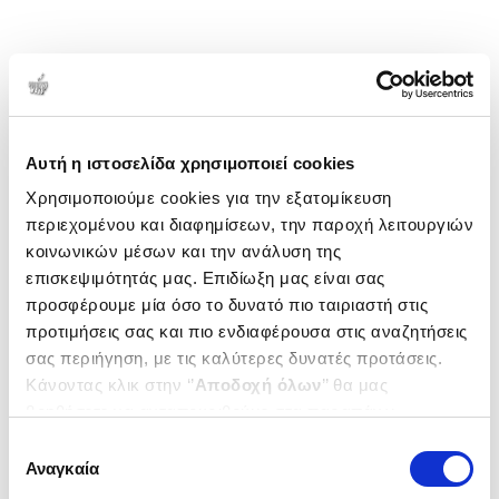
Αυτή η ιστοσελίδα χρησιμοποιεί cookies
Χρησιμοποιούμε cookies για την εξατομίκευση
περιεχομένου και διαφημίσεων, την παροχή λειτουργιών
κοινωνικών μέσων και την ανάλυση της
επισκεψιμότητάς μας. Επιδίωξη μας είναι σας
προσφέρουμε μία όσο το δυνατό πιο ταιριαστή στις
προτιμήσεις σας και πιο ενδιαφέρουσα στις αναζητήσεις
σας περιήγηση, με τις καλύτερες δυνατές προτάσεις.
Κάνοντας κλικ στην ‘’
Αποδοχή όλων
’’ θα μας
βοηθήσετε να ανταποκριθούμε στα παραπάνω.
Μπορείτε επίσης να επεξεργαστείτε ποια cookies σας
Επιλογή
ενδιαφέρουν και να επιλέξετε από τα παρακάτω με την
Αναγκαία
συγκατάθεσης
‘’
Αποδοχή επιλογών
΄΄και να ενημερωθείτε σχετικά με