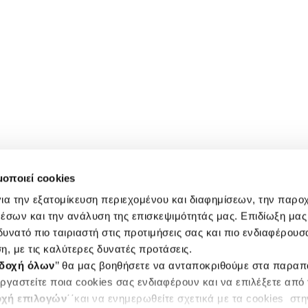
μοποιεί cookies
ια την εξατομίκευση περιεχομένου και διαφημίσεων, την παρο
έσων και την ανάλυση της επισκεψιμότητάς μας. Επιδίωξη μας 
υνατό πιο ταιριαστή στις προτιμήσεις σας και πιο ενδιαφέρουσα
η, με τις καλύτερες δυνατές προτάσεις.
δοχή όλων
’’ θα μας βοηθήσετε να ανταποκριθούμε στα παρα
ργαστείτε ποια cookies σας ενδιαφέρουν και να επιλέξετε από
χή επιλογών
΄΄και να ενημερωθείτε σχετικά με τα cookies στ