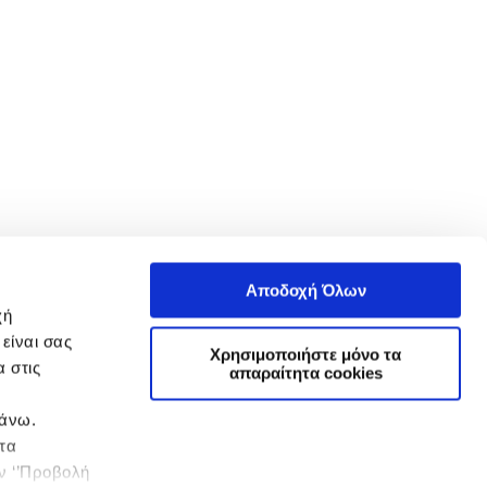
Αποδοχή Όλων
χή
είναι σας
Χρησιμοποιήστε μόνο τα
 στις
απαραίτητα cookies
πάνω.
 τα
ην ‘’Προβολή