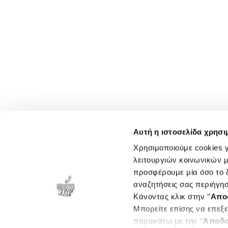
Αυτή η ιστοσελίδα χρησι
Χρησιμοποιούμε cookies γ
λειτουργιών κοινωνικών μ
προσφέρουμε μία όσο το δ
αναζητήσεις σας περιήγησ
Κάνοντας κλικ στην ‘’
Απο
Μπορείτε επίσης να επεξε
παρακάτω με την ‘’
Αποδο