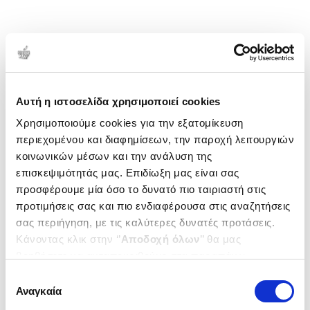
Αυτή η ιστοσελίδα χρησιμοποιεί cookies
Χρησιμοποιούμε cookies για την εξατομίκευση
περιεχομένου και διαφημίσεων, την παροχή λειτουργιών
κοινωνικών μέσων και την ανάλυση της
επισκεψιμότητάς μας. Επιδίωξη μας είναι σας
προσφέρουμε μία όσο το δυνατό πιο ταιριαστή στις
προτιμήσεις σας και πιο ενδιαφέρουσα στις αναζητήσεις
σας περιήγηση, με τις καλύτερες δυνατές προτάσεις.
Κάνοντας κλικ στην ‘’
Αποδοχή όλων
’’ θα μας
βοηθήσετε να ανταποκριθούμε στα παραπάνω.
Μπορείτε επίσης να επεξεργαστείτε ποια cookies σας
Επιλογή
ενδιαφέρουν και να επιλέξετε από τα παρακάτω με την
Αναγκαία
συγκατάθεσης
‘’
Αποδοχή επιλογών
΄΄και να ενημερωθείτε σχετικά με