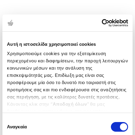
Αυτή η ιστοσελίδα χρησιμοποιεί cookies
Χρησιμοποιούμε cookies για την εξατομίκευση
περιεχομένου και διαφημίσεων, την παροχή λειτουργιών
κοινωνικών μέσων και την ανάλυση της
επισκεψιμότητάς μας. Επιδίωξη μας είναι σας
προσφέρουμε μία όσο το δυνατό πιο ταιριαστή στις
προτιμήσεις σας και πιο ενδιαφέρουσα στις αναζητήσεις
σας περιήγηση, με τις καλύτερες δυνατές προτάσεις.
Κάνοντας κλικ στην ‘’
Αποδοχή όλων
’’ θα μας
βοηθήσετε να ανταποκριθούμε στα παραπάνω.
Μπορείτε επίσης να επεξεργαστείτε ποια cookies σας
Επιλογή
ενδιαφέρουν και να επιλέξετε από τα παρακάτω με την
Αναγκαία
συγκατάθεσης
‘’
Αποδοχή επιλογών
΄΄και να ενημερωθείτε σχετικά με