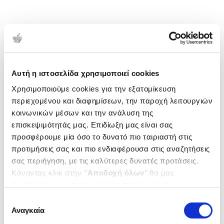
Αυτή η ιστοσελίδα χρησιμοποιεί cookies
Χρησιμοποιούμε cookies για την εξατομίκευση
περιεχομένου και διαφημίσεων, την παροχή λειτουργιών
κοινωνικών μέσων και την ανάλυση της
επισκεψιμότητάς μας. Επιδίωξη μας είναι σας
προσφέρουμε μία όσο το δυνατό πιο ταιριαστή στις
προτιμήσεις σας και πιο ενδιαφέρουσα στις αναζητήσεις
σας περιήγηση, με τις καλύτερες δυνατές προτάσεις.
Κάνοντας κλικ στην ‘’
Αποδοχή όλων
’’ θα μας
βοηθήσετε να ανταποκριθούμε στα παραπάνω.
Μπορείτε επίσης να επεξεργαστείτε ποια cookies σας
Επιλογή
ενδιαφέρουν και να επιλέξετε από τα παρακάτω με την
Αναγκαία
συγκατάθεσης
‘’
Αποδοχή επιλογών
΄΄και να ενημερωθείτε σχετικά με