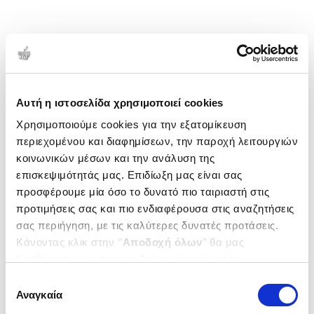
Αυτή η ιστοσελίδα χρησιμοποιεί cookies
Χρησιμοποιούμε cookies για την εξατομίκευση
περιεχομένου και διαφημίσεων, την παροχή λειτουργιών
κοινωνικών μέσων και την ανάλυση της
επισκεψιμότητάς μας. Επιδίωξη μας είναι σας
προσφέρουμε μία όσο το δυνατό πιο ταιριαστή στις
προτιμήσεις σας και πιο ενδιαφέρουσα στις αναζητήσεις
σας περιήγηση, με τις καλύτερες δυνατές προτάσεις.
Κάνοντας κλικ στην ‘’
Αποδοχή όλων
’’ θα μας
βοηθήσετε να ανταποκριθούμε στα παραπάνω.
Μπορείτε επίσης να επεξεργαστείτε ποια cookies σας
Επιλογή
ενδιαφέρουν και να επιλέξετε από τα παρακάτω με την
Αναγκαία
συγκατάθεσης
‘’
Αποδοχή επιλογών
΄΄και να ενημερωθείτε σχετικά με