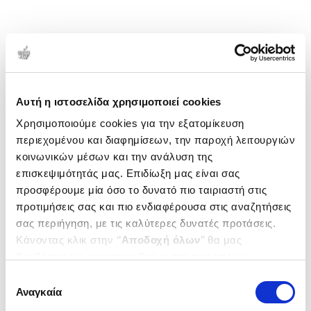
Αυτή η ιστοσελίδα χρησιμοποιεί cookies
Χρησιμοποιούμε cookies για την εξατομίκευση
περιεχομένου και διαφημίσεων, την παροχή λειτουργιών
κοινωνικών μέσων και την ανάλυση της
επισκεψιμότητάς μας. Επιδίωξη μας είναι σας
προσφέρουμε μία όσο το δυνατό πιο ταιριαστή στις
προτιμήσεις σας και πιο ενδιαφέρουσα στις αναζητήσεις
σας περιήγηση, με τις καλύτερες δυνατές προτάσεις.
Κάνοντας κλικ στην ‘’
Αποδοχή όλων
’’ θα μας
βοηθήσετε να ανταποκριθούμε στα παραπάνω.
Μπορείτε επίσης να επεξεργαστείτε ποια cookies σας
Επιλογή
ενδιαφέρουν και να επιλέξετε από τα παρακάτω με την
Αναγκαία
συγκατάθεσης
‘’
Αποδοχή επιλογών
΄΄και να ενημερωθείτε σχετικά με